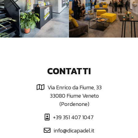
CONTATTI
Via Enrico da Fiume, 33

33080 Fiume Veneto
(Pordenone)
+39 351 407 1047

info@dicapadel.it
